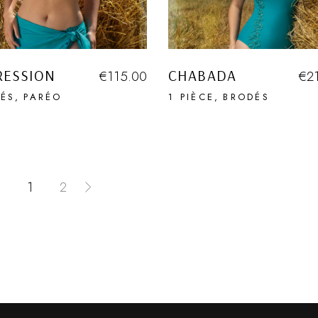
RESSION
CHABADA
€
115.00
€
2
ÉS
PARÉO
1 PIÈCE
BRODÉS
1
2