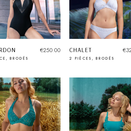
RDON
CHALET
€
250.00
€
3
ÈCE
BRODÉS
2 PIÈCES
BRODÉS