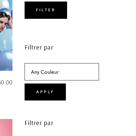
Min
Max
price
price
FILTER
Filtrer par
80.00
APPLY
Filtrer par