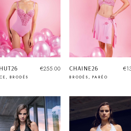
HUT26
CHAINE26
€
255.00
€
1
ÈCE
BRODÉS
BRODÉS
PARÉO