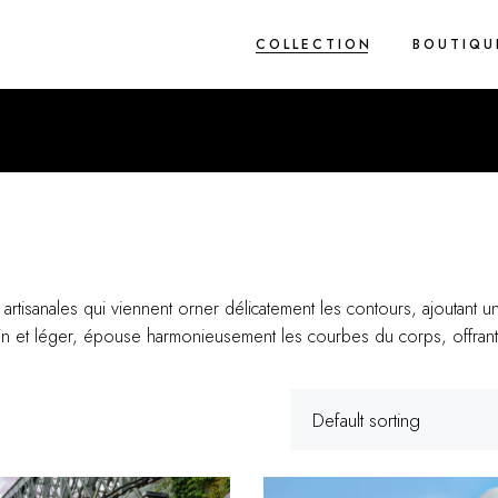
COLLECTION
BOUTIQU
1 pièce
2 pièces
Blue Light
Brodés
Cez’art
Corderie
rtisanales qui viennent orner délicatement les contours, ajoutant u
 fin et léger, épouse harmonieusement les courbes du corps, offrant 
Flower Rain
Spring
True Grit
Default sorting
Van Eyck
Zig Zag