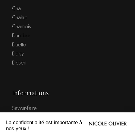
Cha
Chahut
Chamois
Dundee
Duetto
Daisy
Desert
Informations
Savoir-faire
Histoire
FAQ