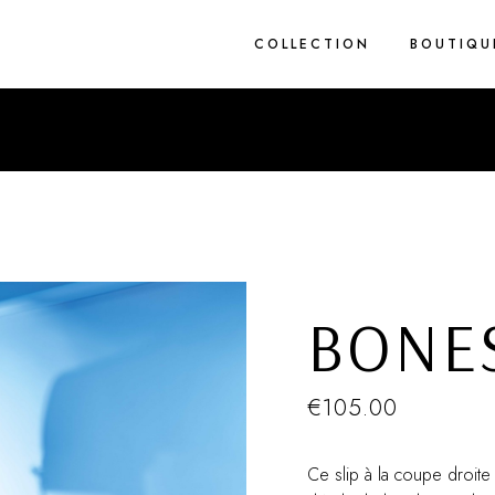
COLLECTION
BOUTIQU
1 pièce
2 pièces
Blue Light
Brodés
Cez’art
Corderie
BONE
Flower Rain
Spring
True Grit
€
105.00
Van Eyck
Zig Zag
Ce slip à la coupe droite