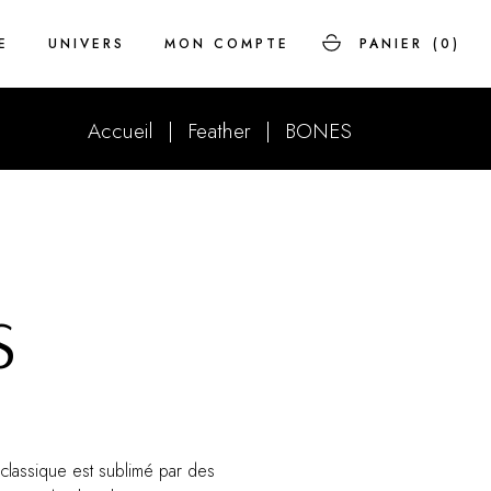
E
UNIVERS
MON COMPTE
PANIER
(0)
Accueil
Feather
BONES
Savoir-faire
FAQ
Histoire
S
 classique est sublimé par des