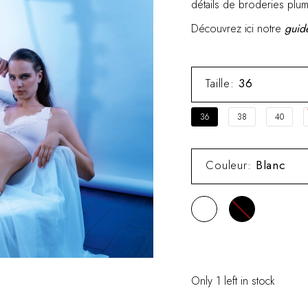
détails de broderies plu
Découvrez ici notre
guide
Taille
:
36
36
38
40
Couleur
:
Blanc
Only 1 left in stock