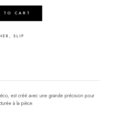
D TO CART
HER
,
SLIP
 Déco, est créé avec une grande précision pour
cturée à la pièce.