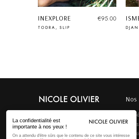
INEXPLORE
ISM
€
95.00
TODRA
SLIP
DJA
Nos 
Brodé
Nicole Olivier élabore ses maillots
sur une base de Polyamide Lycra
Villers
exceptionnellement fin: moins de
Hopki
100gr au m². Ces tissus, d’une