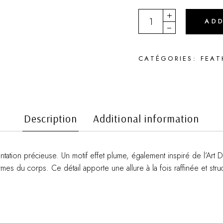
BONES quantity
AD
CATÉGORIES:
FEAT
Description
Additional information
ation précieuse. Un motif effet plume, également inspiré de l’Art
mes du corps. Ce détail apporte une allure à la fois raffinée et stru