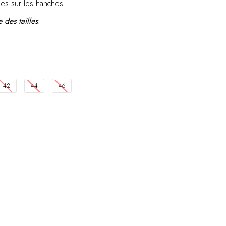
mes sur les hanches.
 des tailles
.
42
44
46