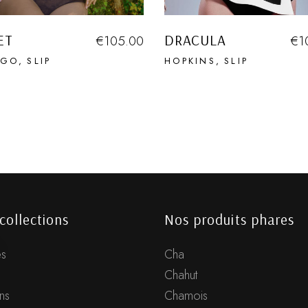
ET
DRACULA
€
105.00
€
1
NGO
SLIP
HOPKINS
SLIP
collections
Nos produits phares
s
Cha
Chahut
ns
Chamois