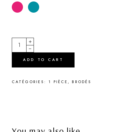
CHAHUT25 quantity
ADD TO CART
CATÉGORIES:
1 PIÈCE
,
BRODÉS
You may also like…