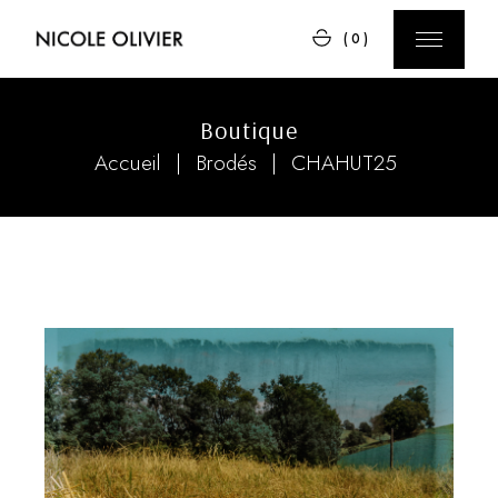
Skip
to
(0)
the
content
Boutique
Accueil
Brodés
CHAHUT25