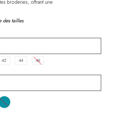
es broderies, offrant une
 des tailles
.
42
44
46