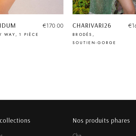
MDUM
CHARIVARI26
€
170.00
€
1
Y WAY
1 PIÈCE
BRODÉS
SOUTIEN-GORGE
collections
Nos produits phares
s
Cha