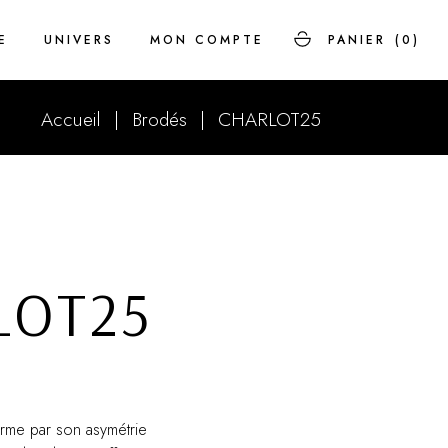
E
UNIVERS
MON COMPTE
PANIER
(0)
Accueil
Brodés
CHARLOT25
Savoir-faire
FAQ
Histoire
LOT25
me par son asymétrie