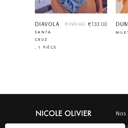
DIAVOLA
DU
€
190.00
€
133.00
SANTA
MILK
CRUZ
1 PIÈCE
Nos 
Brodé