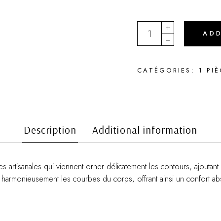
CHARLOT25 quantity
AD
CATÉGORIES:
1 PI
Description
Additional information
 artisanales qui viennent orner délicatement les contours, ajoutant 
e harmonieusement les courbes du corps, offrant ainsi un confort abs