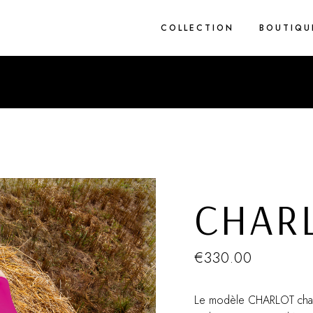
COLLECTION
BOUTIQU
1 pièce
2 pièces
Blue Light
Brodés
Cez’art
Corderie
CHAR
Flower Rain
Spring
True Grit
€
330.00
Van Eyck
Zig Zag
Le modèle CHARLOT char