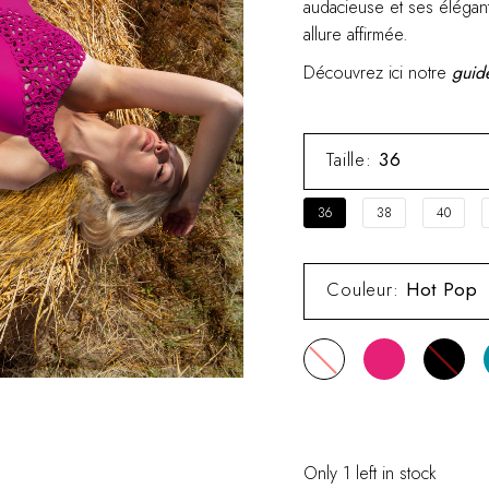
audacieuse et ses élégant
allure affirmée.
Découvrez ici notre
guide
Taille
:
36
36
38
40
Couleur
:
Hot Pop
Only 1 left in stock