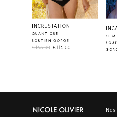
INCRUSTATION
INC
QUANTIQUE
KLIM
SOUTIEN-GORGE
SOUT
€
165.00
€
115.50
GOR
Nos 