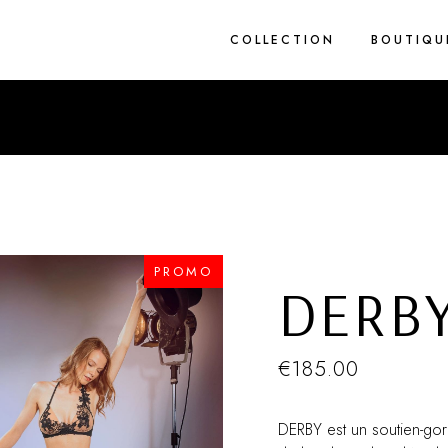
COLLECTION
BOUTIQU
1 pièce
2 pièces
Blue Light
Brodés
Cez’art
Corderie
PROMO
DERB
Flower Rain
Spring
True Grit
€
185.00
Van Eyck
Zig Zag
DERBY est un soutien-gorg