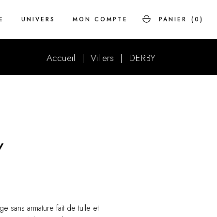
E
UNIVERS
MON COMPTE
PANIER
(0)
Accueil
Villers
DERBY
Savoir-faire
FAQ
Histoire
Y
e sans armature fait de tulle et