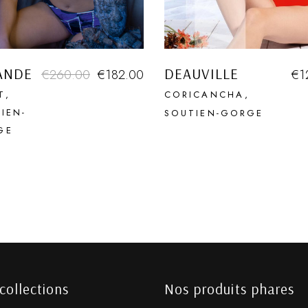
ANDE
DEAUVILLE
€
260.00
€
182.00
€
1
T
CORICANCHA
IEN-
SOUTIEN-GORGE
GE
collections
Nos produits phares