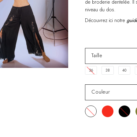
de broderie dentelée. Il 
niveau du dos.
Découvrez ici notre
guide
Taille
36
38
40
Couleur