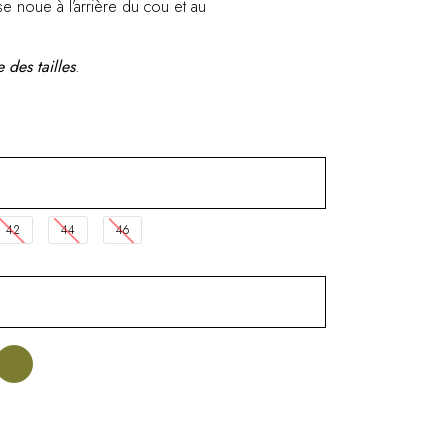
se noue à l’arrière du cou et au
 des tailles
.
42
44
46