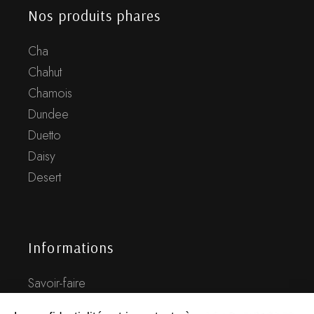
Nos produits phares
Cha
Chahut
Chamois
Dundee
Duetto
Daisy
Desert
Informations
Savoir-faire
Histoire