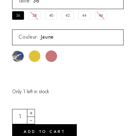
Taille
:
36
36
38
40
42
44
46
Couleur
:
Jaune
Only 1 left in stock
DUKATO quantity
ADD TO CART