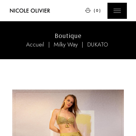
Skip
to
(0)
the
content
Boutique
Accueil
Milky Way
DUKATO