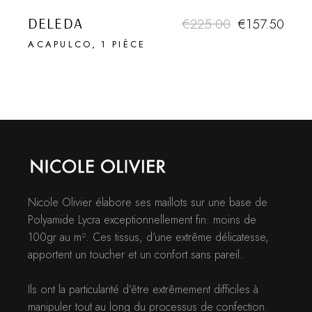
DELEDA
€
225.00
€
157.50
ACAPULCO
1 PIÈCE
Nicole Olivier élabore ses maillots sur une base de
Polyamide Lycra exceptionnellement fin: moins de
100gr au m². Ces tissus, d’une extrême délicatesse,
apportent un toucher et un confort sans pareil.
Ils ont la particularité d’être extrêmement difficiles à
manipuler tout au long du processus de confection.