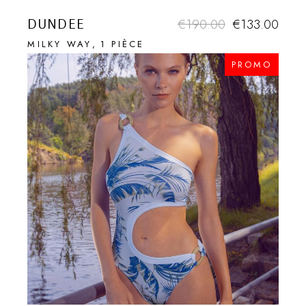
DUNDEE
€
190.00
€
133.00
MILKY WAY
1 PIÈCE
PROMO