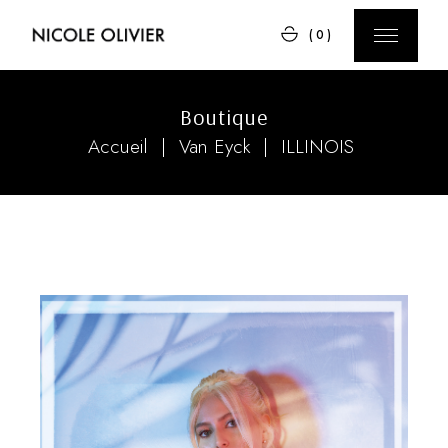
Skip
to
(0)
the
content
Boutique
Accueil
Van Eyck
ILLINOIS