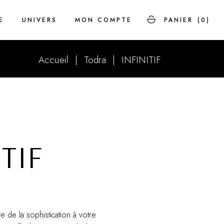
E
UNIVERS
MON COMPTE
PANIER
(0)
Accueil
Todra
INFINITIF
Savoir-faire
FAQ
Histoire
ITIF
e de la sophistication à votre