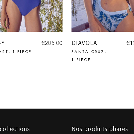
SY
DIAVOLA
€
205.00
€
1
ART
1 PIÈCE
SANTA CRUZ
1 PIÈCE
collections
Nos produits phares