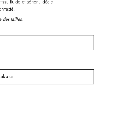
issu fluide et aérien, idéale
ntracté.
 des tailles
.
akura