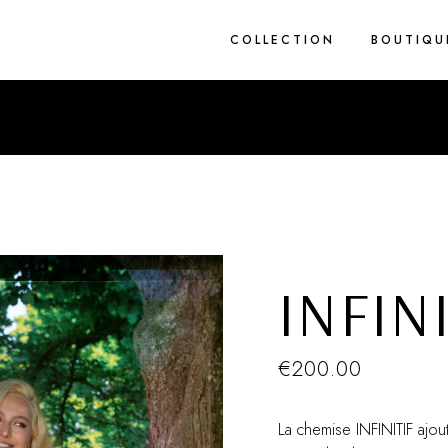
COLLECTION
BOUTIQU
1 pièce
2 pièces
Blue Light
Brodés
Cez’art
Corderie
INFIN
Flower Rain
Spring
True Grit
€
200.00
Van Eyck
Zig Zag
La chemise INFINITIF ajout