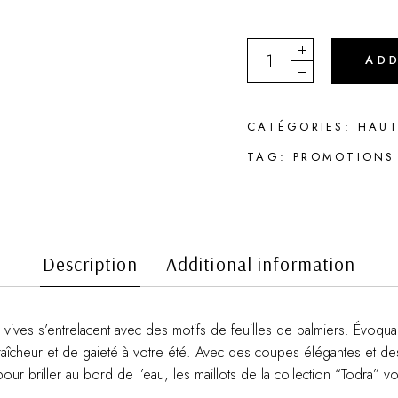
INFINITIF quantity
AD
CATÉGORIES:
HAU
TAG:
PROMOTIONS
Description
Additional information
vives s’entrelacent avec des motifs de feuilles de palmiers. Évoqua
îcheur et de gaieté à votre été. Avec des coupes élégantes et des dé
its pour briller au bord de l’eau, les maillots de la collection “Todra”