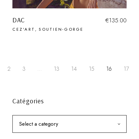
DAC
€
135.00
CEZ'ART
SOUTIEN-GORGE
2
3
…
13
14
15
16
17
Catégories
Select a category