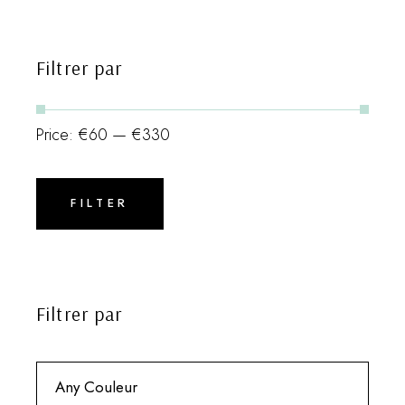
Filtrer par
Price:
€60
—
€330
Min
Max
price
price
FILTER
Filtrer par