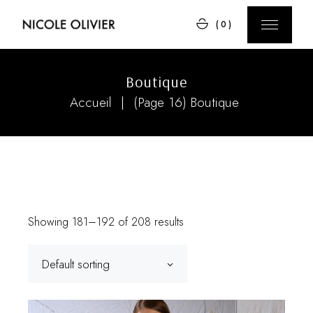
Skip
to
(0)
the
content
Boutique
Accueil
(Page 16)
Boutique
Showing 181–192 of 208 results
Default sorting