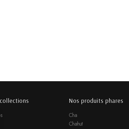
collections
Nos produits phares
s
Cha
Chahut