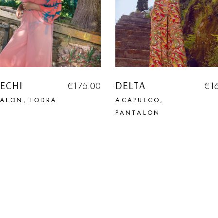
LECHI
DELTA
€
175.00
€
1
TALON
TODRA
ACAPULCO
PANTALON