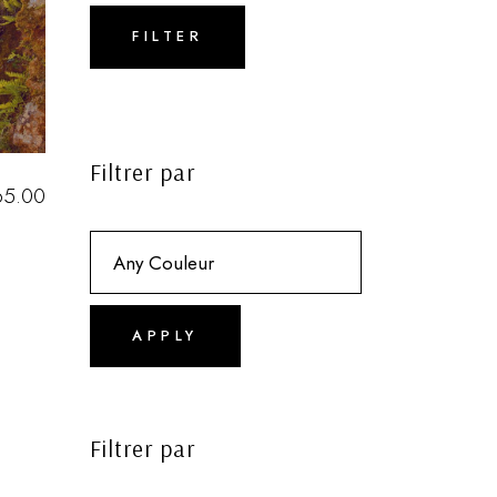
Min
Max
price
price
FILTER
Filtrer par
65.00
APPLY
Filtrer par