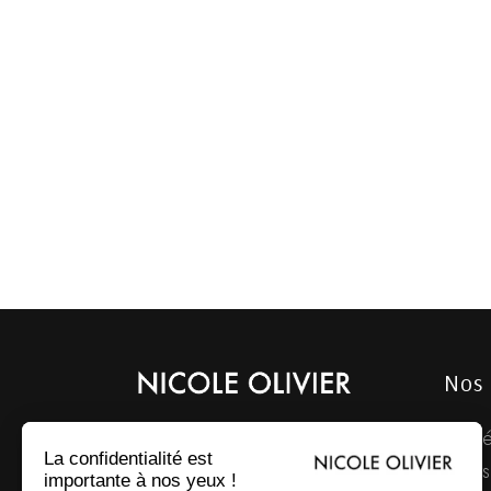
Nos 
Brodé
Nicole Olivier élabore ses maillots
sur une base de Polyamide Lycra
Villers