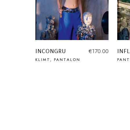
INCONGRU
INF
€
170.00
KLIMT
PANTALON
PAN