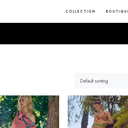
COLLECTION
BOUTIQU
1 pièce
2 pièces
Blue Light
Brodés
Cez’art
Corderie
Default sorting
Flower Rain
Spring
True Grit
Van Eyck
Zig Zag