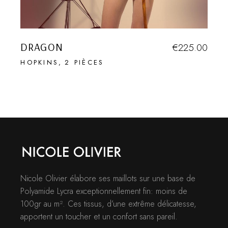
DRAGON
€
225.00
HOPKINS
2 PIÈCES
Nicole Olivier élabore ses maillots sur une base de
Polyamide Lycra exceptionnellement fin: moins de
100gr au m². Ces tissus, d’une extrême délicatesse,
apportent un toucher et un confort sans pareil.