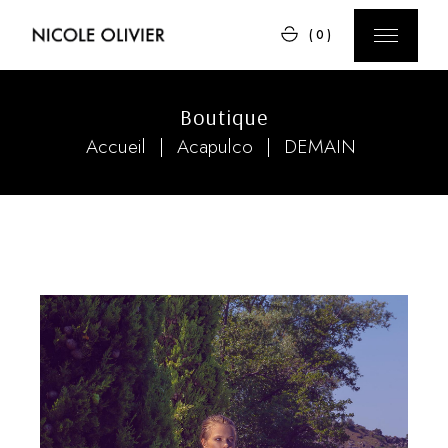
Skip
to
(0)
the
content
Boutique
Accueil
Acapulco
DEMAIN